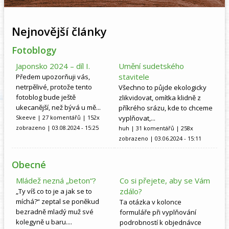
Nejnovější články
Fotoblogy
Japonsko 2024 – díl I.
Umění sudetského
stavitele
Předem upozorňuji vás,
netrpělivé, protože tento
Všechno to půjde ekologicky
fotoblog bude ještě
zlikvidovat, omítka klidně z
ukecanější, než bývá u mě...
příkrého srázu, kde to chceme
Skeeve
| 27 komentářů | 152x
vyplňovat,...
zobrazeno | 03.08.2024 - 15:25
huh
| 31 komentářů | 258x
zobrazeno | 03.06.2024 - 15:11
Obecné
Mládež nezná „beton“?
Co si přejete, aby se Vám
zdálo?
„Ty víš co to je a jak se to
míchá?“ zeptal se poněkud
Ta otázka v kolonce
bezradně mladý muž své
formuláře při vyplňování
kolegyně u baru....
podrobností k objednávce