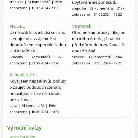
stepulka
| 54 komentářů | 295x
ubytování mě poněkud...
zobrazeno | 15.07.2024 - 20:38
stepulka
| 29 komentářů | 218x
zobrazeno | 31.05.2024 - 16:22
NUDLE
Vejminek
Už několik let s mladší sestrou
Otec mé kamarádky, říkejme
sledujeme a vzájemně si
mu třeba Arnošt, již pár let
doporučujeme speciální videa
před důchodem zvažoval, že
– KUCHAŘSKÁ...
opustí rušné...
í-mejlka
| 10 komentářů | 107x
Skeeve
| 33 komentářů | 204x
zobrazeno | 31.05.2024 - 12:48
zobrazeno | 07.05.2024 - 17:25
Krásné stáří...
Když jsem napsal svůj „pokus“
o zaujetí budoucích čtenářů,
netušil jsem, že v něm budu
pokračovat....
lojza
| 14 komentářů | 196x
zobrazeno | 10.03.2024 - 14:31
Výroční kvízy
Výroční kvízy