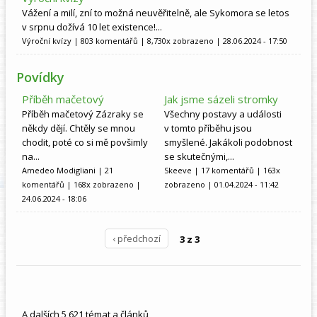
Vážení a milí, zní to možná neuvěřitelně, ale Sykomora se letos
v srpnu dožívá 10 let existence!...
Výroční kvízy
| 803 komentářů | 8,730x zobrazeno | 28.06.2024 - 17:50
Povídky
Příběh mačetový
Jak jsme sázeli stromky
Příběh mačetový Zázraky se
Všechny postavy a události
někdy dějí. Chtěly se mnou
v tomto příběhu jsou
chodit, poté co si mě povšimly
smyšlené. Jakákoli podobnost
na...
se skutečnými,...
Amedeo Modigliani
| 21
Skeeve
| 17 komentářů | 163x
komentářů | 168x zobrazeno |
zobrazeno | 01.04.2024 - 11:42
24.06.2024 - 18:06
‹ předchozí
3 z 3
A dalších 5,621 témat a článků