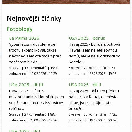
Nejnovější články
Fotoblogy
La Palma 2026
USA 2025 - bonus
Výběr letošní dovolené se
Havaj 2025 - Bonus Z ostrova
trochu zkomplikoval, takže
Hawaii jsem neletěl rovnou
nakonec jsem cca týden před
domů, ale ještě si odskočil do
začátkem hledal,...
Seattle....
Skeeve
| 16 komentářů | 133x
Skeeve
| 22 komentářů | 93x
zobrazeno | 12.07.2026 - 19:29
zobrazeno | 26.08.2025 - 19:06
USA 2025 - díl III.
USA 2025 - díl II.
Havaj 2025 – díl III. S
Havaj 2025 – díl II. Po přeletu
mezipřistáním v Honolulu jsem
na ostrova Kauai, do města
se přesunul na největší ostrov
Lihue, jsem si půjčil auto,
celého...
protože...
Skeeve
| 27 komentářů | 88x
Skeeve
| 33 komentářů | 112x
zobrazeno | 23.08.2025 - 18:36
zobrazeno | 19.08.2025 - 20:57
USA 2025 - díl I.