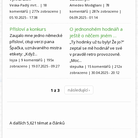
Veska-Padlý mrt...
| 18
Amedeo Modigliani
| 78
komentářů | 277x zobrazeno |
komentářů | 287x zobrazeno |
05.10.2025 - 17:38
06.09.2025 - 01:14
Přísloví a konkurs
O jednonohém hodináři a
ještě o něčem jiném …
Zaujalo mne jedno německé
přísloví, cituji verzi pana
„Ty hodinky už tu byly! Že jo?“
Špačka, uznávaného mistra
zeptal se mě hodinář ve své
etikety: „Když...
v pravdě retro provozovně.
lojza
| 9 komentářů | 195x
„Moc...
zobrazeno | 19.07.2025 - 09:27
stepulka
| 15 komentářů | 212x
zobrazeno | 30.04.2025 - 20:12
1 z 3
následující ›
A dalších 5,621 témat a článků