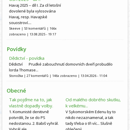
Havaj 2025 – díl I. Za cíl letošní
dovolené byla vylosována
Havaj, resp. Havajské
souostroví....
Skeeve
| 53 komentářů | 166x
zobrazeno | 13.08.2025 - 19:17
Povídky
Dědictví - povídka
Dědictví Prudké zabouchnutí domovních dveří probudilo
lorda Thomase...
Stonožka
| 27 komentářů | 146x zobrazeno | 13.04.2026 - 11:04
Obecné
Tak pojďme na to, jak
Od malého dobrého skutku,
vlastně dopadly volby.
k velkému...
1. Komunisté definitivně
V Sykomorském Edenu by to
potvrdili, že se do PS
nikdo nezaznamenal, a tak
nedostanou. 2. Babiš vyhrál.
tady třeba o tři víc... Slušně
Vyhrál ale...
oblečený...